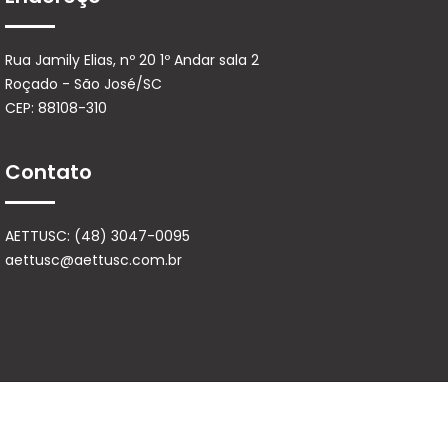
Rua Jamily Elias, nº 20 1º Andar sala 2
Roçado - São José/SC
CEP: 88108-310
Contato
AETTUSC: (48) 3047-0095
aettusc@aettusc.com.br
© Copyright 2025 | Direitos Reservados - Development by
PH Sistemas