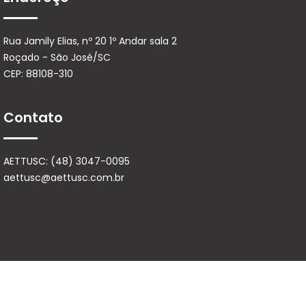
Rua Jamily Elias, nº 20 1º Andar sala 2
Roçado - São José/SC
CEP: 88108-310
Contato
AETTUSC: (48) 3047-0095
aettusc@aettusc.com.br
© Copyright 2025 | Direitos Reservados - Development by
PH Sistemas