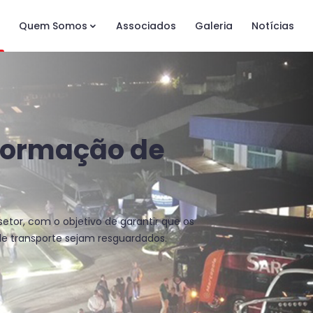
Quem Somos
Associados
Galeria
Notícias
formação de
setor, com o objetivo de garantir que os
de transporte sejam resguardados.